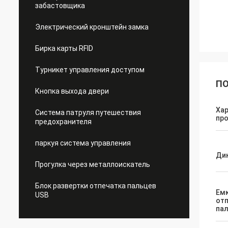
забастовщика
Электрический кронштейн замка
Бирка карты RFID
Турникет управления доступом
ПО
Кнопка выхода двери
Ха
Система патруля путешествия
пр
предохранителя
паркуя система управления
Ди
Прогулка через металлоискатель
Блок развертки отпечатка пальцев
Ем
USB
от
па