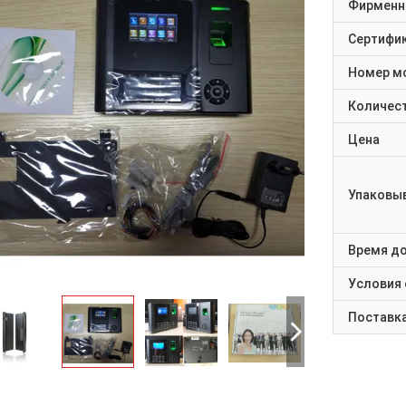
Фирменн
Сертифи
Номер м
Количест
Цена
Упаковы
Время д
Условия
Поставк