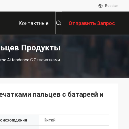
Russian
Контактные
Отправить Запрос
льцев Продукты
Данные
Time Attendance С Отпечатками
печатками пальцев с батареей и
роисхождения
Китай