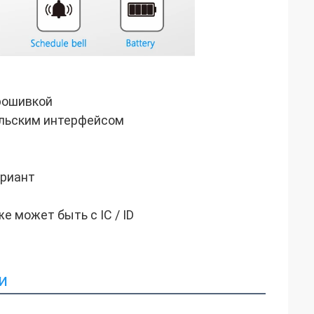
рошивкой
ельским интерфейсом
ариант
 может быть с IC / ID 
и