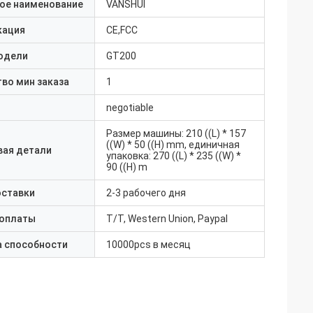
ое наименование
VANSHUI
кация
CE,FCC
одели
GT200
во мин заказа
1
negotiable
Размер машины: 210 ((L) * 157
((W) * 50 ((H) mm, единичная
вая детали
упаковка: 270 ((L) * 235 ((W) *
90 ((H) m
оставки
2-3 рабочего дня
 оплаты
T/T, Western Union, Paypal
а способности
10000pcs в месяц