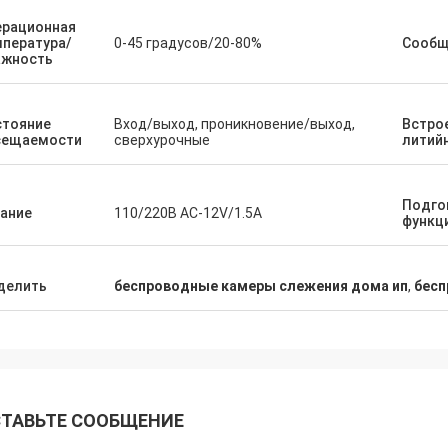
ерационная
пература/
0-45 градусов/20-80%
Сообщ
ажность
стояние
Вход/выход, проникновение/выход,
Встро
сещаемости
сверхурочные
литий
Подго
ание
110/220В AC-12V/1.5A
функц
делить
беспроводные камеры слежения дома ип
,
бесп
ТАВЬТЕ СООБЩЕНИЕ