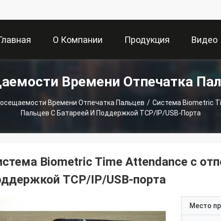
Главная
О Компании
Продукция
Видео
аемости Времени Отпечатка Па
траница
Посещаемости Времени Отпечатка Пальцев
/
Система Biometric 
Пальцев С Батареей И Поддержкой TCP/IP/USB-Порта
истема Biometric Time Attendance с от
оддержкой TCP/IP/USB-порта
Место п