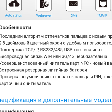
Особенности
Последний алгоритм отпечатков пальцев с новым п
2.8 дюймовый цветный экран с удобным пользоват
Поддержка TCP/IP, RS232/485, USB хост и клиент
Беспроводная связь WIFI или 3G/4G необязательна
Усовершенствованный читатель карт NFC - новый в
Встроенная резервная литийная батарея
Проверка по умолчанию отпечаток пальца и PIN, также
карточный считыватель
пецификация и дополнительные модел
пецификация