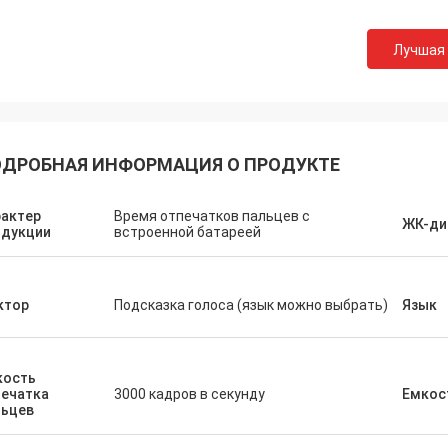
Лучшая
ДРОБНАЯ ИНФОРМАЦИЯ О ПРОДУКТЕ
рактер
Время отпечатков пальцев с
ЖК-ди
одукции
встроенной батареей
ктор
Подсказка голоса (язык можно выбрать)
Язык
кость
печатка
3000 кадров в секунду
Емкос
льцев