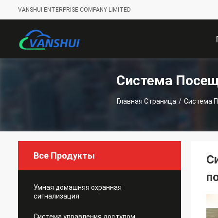
VANSHUI ENTERPRISE COMPANY LIMITED
Система Посещ
С
Главная Страница
/
Система 
Все Продукты
С
п
Умная домашняя охранная
сигнализация
Система управления доступом