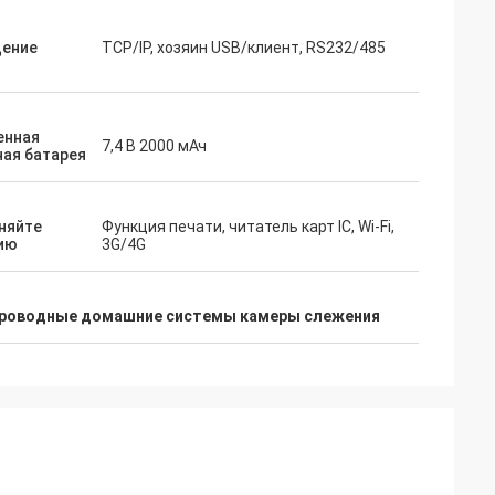
ение
TCP/IP, хозяин USB/клиент, RS232/485
енная
7,4 В 2000 мАч
ная батарея
няйте
Функция печати, читатель карт IC, Wi-Fi,
ию
3G/4G
роводные домашние системы камеры слежения