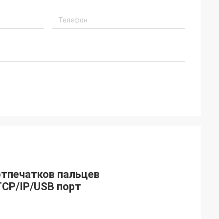
отпечатков пальцев
TCP/IP/USB порт