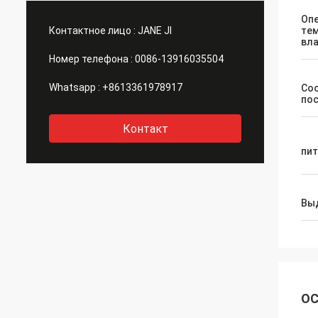
Оп
Контактное лицо :
JANE JI
тем
вл
Номер телефона :
0086-13916035504
Whatsapp :
+8613361978917
Со
по
Контакт
пит
Вы
ОС