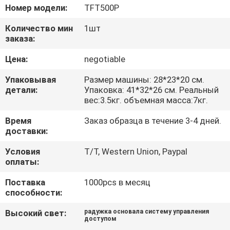
ЗАВОДУ
Номер модели:
TFT500P
Количество мин
1шт
КОНТРОЛЬ
заказа:
КАЧЕСТВА
Цена:
negotiable
Упаковывая
Размер машины: 28*23*20 см.
СВЯЖИТЕСЬ
детали:
Упаковка: 41*32*26 см. Реальный
вес:3.5кг. объемная масса:7кг.
С
Время
Заказ образца в течение 3-4 дней.
НАМИ
доставки:
Условия
T/T, Western Union, Paypal
ЗАПРОСИТЕ
оплаты:
ЦИТАТУ
Поставка
1000pcs в месяц
способности:
КАРТА
Высокий свет:
радужка основала систему управления
доступом
САЙТА
,