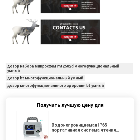
дозор набора микросхем mt2502d многофункциональный
умный
дозор bt многофункциональный умный
дозор многофункционального здоровья bt умный
Получить лучшую цену для
Водонепроницаемая IP65
портативная система чтения
карт RFID для записи времени и
отпечатков пальцев