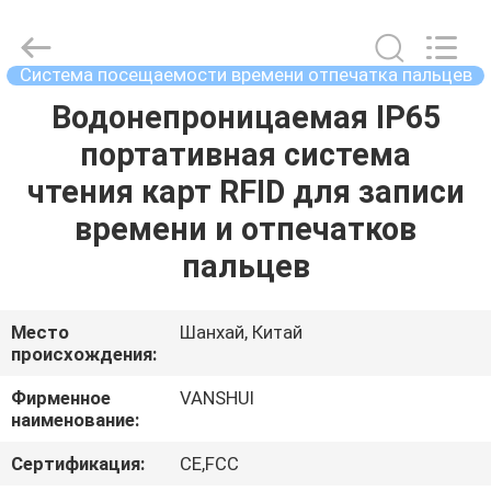
2026
VANSHUI
ENTERPRISE
COMPANY
LIMITED.
Система посещаемости времени отпечатка пальцев
All
Rights
Reserved.
Водонепроницаемая IP65
ДОМОЙ
портативная система
ПРОДУКТЫ
чтения карт RFID для записи
времени и отпечатков
ВИДЕОЗАПИСИ
пальцев
О
Место
Шанхай, Китай
происхождения:
НАС
Фирменное
VANSHUI
наименование:
ЭКСКУРСИЯ
ПО
Сертификация:
CE,FCC