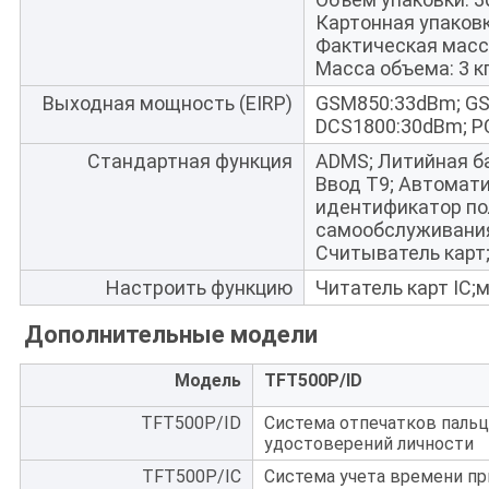
Картонная упаковк
Фактическая масса
Масса объема: 3 к
Выходная мощность (EIRP)
GSM850:33dBm; G
DCS1800:30dBm; P
Стандартная функция
ADMS; Литийная ба
Ввод T9; Автомати
идентификатор по
самообслуживания
Считыватель карт;
Настроить функцию
Читатель карт IC;
Дополнительные модели
Модель
TFT500P/ID
TFT500P/ID
Система отпечатков пальц
удостоверений личности
TFT500P/IC
Система учета времени пр