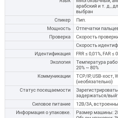
Язык
Многоязычный, анг
арабский и т. д., 
выбран
Спикер
Пип.
Мощность
Отпечатки пальцев:
Проверка
Скорость проверки (
Скорость идентифи
Идентификация
FRR ≤ 0,01%, FAR ≤ 
Экология
Температура работ
20% ~ 80%
Коммуникации
TCP/IP, USB-хост, W
(необязательно)
Статус посещаемости
Зарегистрировать
задержаться/вый
Силовое питание
12В/3А, встроенн
Информация о упаковке.
Размер машины: 2
Объем упаковки: 3