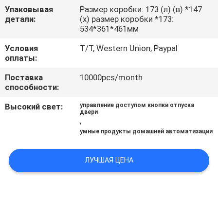
ЗАВОДУ
Упаковывая
Размер коробки: 173 (л) (в) *147
детали:
(х) размер коробки *173:
534*361*461мм
КОНТРОЛЬ
Условия
T/T, Western Union, Paypal
КАЧЕСТВА
оплаты:
Поставка
10000pcs/month
СВЯЖИТЕСЬ
способности:
С
Высокий свет:
управление доступом кнопки отпуска
двери
НАМИ
,
умные продукты домашней автоматизации
ЗАПРОСИТЕ
ЛУЧШАЯ ЦЕНА
ЦИТАТУ
КАРТА
САЙТА