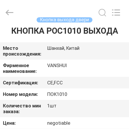
2026
VANSHUI
ENTERPRISE
COMPANY
LIMITED.
Кнопка выхода двери
All
Rights
Reserved.
КНОПКА POC1010 ВЫХОДА
ДОМОЙ
ПРОДУКТЫ
Место
Шанхай, Китай
происхождения:
ВИДЕОЗАПИСИ
Фирменное
VANSHUI
наименование:
Сертификация:
CE,FCC
О
НАС
Номер модели:
ПОК1010
Количество мин
1шт
заказа:
ЭКСКУРСИЯ
ПО
Цена:
negotiable