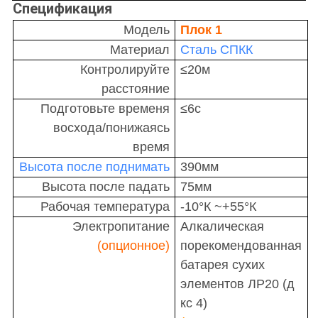
Спецификация
Модель
Плок 1
Материал
Сталь СПКК
Контролируйте
≤20м
расстояние
Подготовьте временя
≤6с
восхода/понижаясь
время
Высота после поднимать
390мм
Высота после падать
75мм
Рабочая температура
-10°К ~+55°К
Электропитание
Алкалическая
(опционное)
порекомендованная
батарея сухих
элементов ЛР20 (д
кс 4)