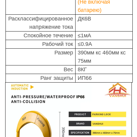
(Не включая
батарею)
Расклассифицированное
ДК6В
напряжение тока
Спокойное течение
≤1мА
Рабочий ток
≤0.9А
Размер
390мм кс 460мм кс
75мм
Вес
8КГ
Ранг защиты
ИП66