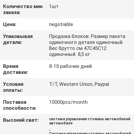
ЗАВОДУ
Количество мин
1шт
заказа:
КОНТРОЛЬ
Цена:
negotiable
КАЧЕСТВА
Упаковывая
Продажа блоков: Размер пакета
детали:
одиночного деталя одиночный:
Вес брутто см 47С45С12
СВЯЖИТЕСЬ
одиночный: 8,5 кг
С
Время
8-10 рабочих дней
НАМИ
доставки:
Условия
T/T, Western Union, Paypal
оплаты:
ЗАПРОСИТЕ
ЦИТАТУ
Поставка
10000pcs/month
способности:
КАРТА
Высокий свет:
система управления стоянкы автомобилей
автомобиля
,
САЙТА
Система управления стоянкы автомобилей