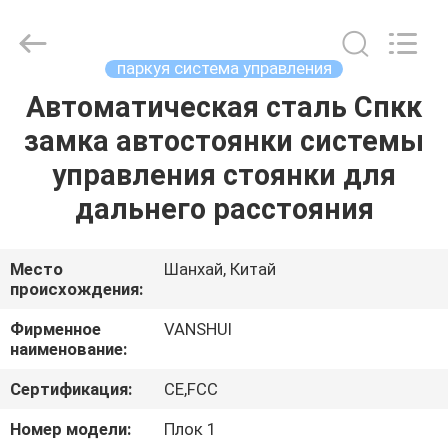
2026
VANSHUI
ENTERPRISE
COMPANY
LIMITED.
паркуя система управления
All
Rights
Reserved.
Автоматическая сталь Спкк
ДОМОЙ
замка автостоянки системы
ПРОДУКТЫ
управления стоянки для
дальнего расстояния
ВИДЕОЗАПИСИ
Место
Шанхай, Китай
происхождения:
О
НАС
Фирменное
VANSHUI
наименование:
ЭКСКУРСИЯ
Сертификация:
CE,FCC
ПО
Номер модели:
Плок 1