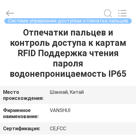
2026
VANSHUI
ENTERPRISE
COMPANY
LIMITED.
Система управления доступом отпечатка пальцев
All
Rights
Reserved.
Отпечатки пальцев и
ДОМОЙ
контроль доступа к картам
ПРОДУКТЫ
RFID Поддержка чтения
пароля
ВИДЕОЗАПИСИ
водонепроницаемость IP65
О
Место
Шанхай, Китай
происхождения:
НАС
Фирменное
VANSHUI
наименование:
ЭКСКУРСИЯ
ПО
Сертификация:
CE,FCC