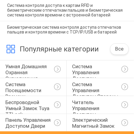
Система контроля доступа к картам RFID и
биометрическим отпечаткам пальцев и биометрическая
система контроля времени с встроенной батареей
Биометрическая система контроля доступа отпечатков
пальцев и контроля времени с TCP/IP/USB и батареей
Популярные категории
Все
Умная Домашняя 
Система 
Охранная 
Управления 
Сигнализация
Доступом 
Система 
Система 
Отпечатка Пальцев
Посещаемости 
Управления 
Времени 
Доступом Стороны
Беспроводной 
Читатель 
Отпечатка Пальцев
Умный Замок Tuya 
Управления 
TTLock
Доступом
Панель Управления 
Электрический 
Доступом Двери
Магнитный Замок