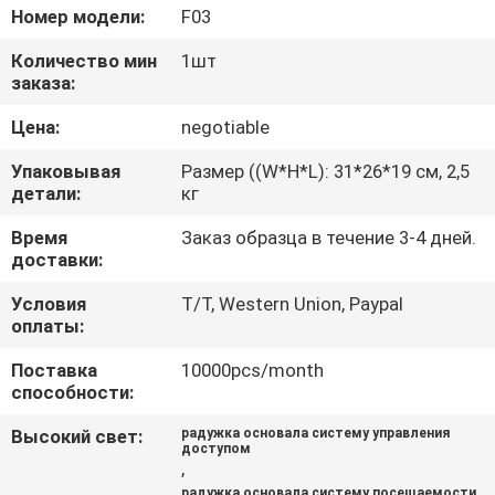
ЗАВОДУ
Номер модели:
F03
Количество мин
1шт
КОНТРОЛЬ
заказа:
КАЧЕСТВА
Цена:
negotiable
Упаковывая
Размер ((W*H*L): 31*26*19 см, 2,5
СВЯЖИТЕСЬ
детали:
кг
С
Время
Заказ образца в течение 3-4 дней.
доставки:
НАМИ
Условия
T/T, Western Union, Paypal
оплаты:
ЗАПРОСИТЕ
Поставка
10000pcs/month
ЦИТАТУ
способности:
Высокий свет:
радужка основала систему управления
КАРТА
доступом
,
САЙТА
радужка основала систему посещаемости