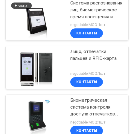
Система распознавания
лиц, биометрическое
время посещения и
контроля доступа с
negotiable MOQ:1шт
веб-программой
КОНТАКТЫ
FA1000
Лицо, отпечатки
пальцев и RFID-карта.
negotiable MOQ:1шт
КОНТАКТЫ
Биометрическая
система контроля
доступа отпечатков
пальцев и
negotiable MOQ:1шт
биометрическая
КОНТАКТЫ