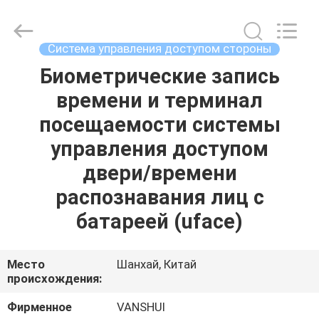
2026
VANSHUI
ENTERPRISE
COMPANY
LIMITED.
Система управления доступом стороны
All
Rights
Reserved.
Биометрические запись
ДОМОЙ
времени и терминал
ПРОДУКТЫ
посещаемости системы
управления доступом
ВИДЕОЗАПИСИ
двери/времени
распознавания лиц с
О
батареей (uface)
НАС
Место
Шанхай, Китай
ЭКСКУРСИЯ
происхождения:
ПО
Фирменное
VANSHUI