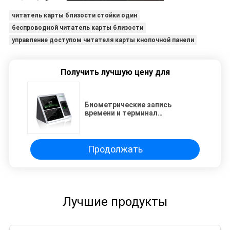
читатель карты близости стойки один
беспроводной читатель карты близости
управление доступом читателя карты кнопочной панели
Получить лучшую цену для
Биометрические запись
времени и терминал
посещаемости системы
управления доступом двери/
времени распознавания лиц с
батареей (uface)
Продолжать
Лучшие продукты