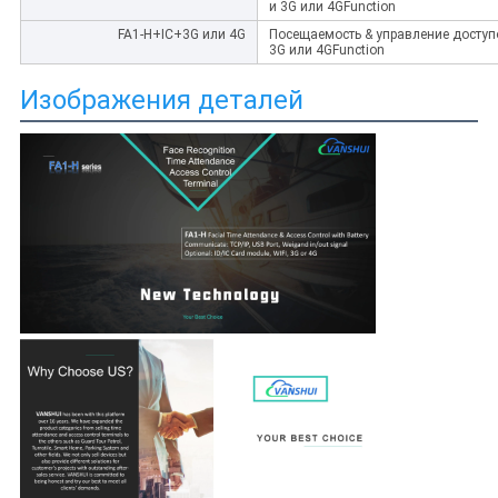
и 3G или 4GFunction
FA1-H+IC+3G или 4G
Посещаемость & управление доступом
3G или 4GFunction
Изображения деталей