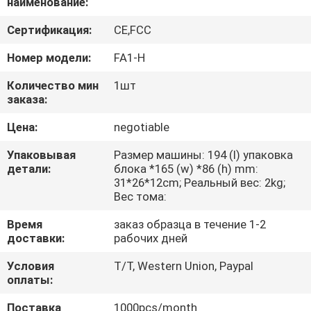
наименование:
ЗАВОДУ
Сертификация:
CE,FCC
КОНТРОЛЬ
Номер модели:
FA1-H
КАЧЕСТВА
Количество мин
1шт
заказа:
СВЯЖИТЕСЬ
Цена:
negotiable
С
Упаковывая
Размер машины: 194 (l) упаковка
НАМИ
детали:
блока *165 (w) *86 (h) mm:
31*26*12cm; Реальный вес: 2kg;
Вес тома:
ЗАПРОСИТЕ
Время
заказ образца в течение 1-2
ЦИТАТУ
доставки:
рабочих дней
Условия
T/T, Western Union, Paypal
КАРТА
оплаты:
САЙТА
Поставка
1000pcs/month