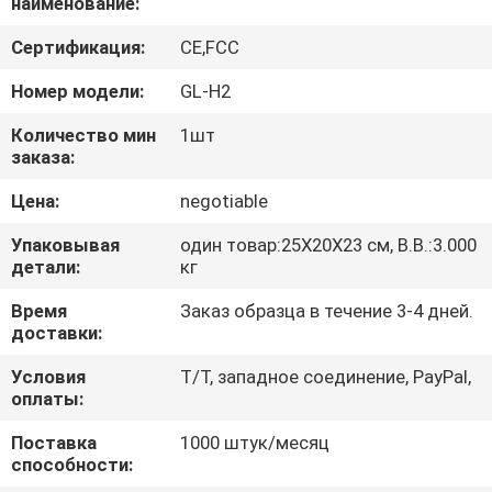
наименование:
ЗАВОДУ
Сертификация:
CE,FCC
КОНТРОЛЬ
Номер модели:
GL-H2
КАЧЕСТВА
Количество мин
1шт
заказа:
СВЯЖИТЕСЬ
Цена:
negotiable
С
Упаковывая
один товар:25X20X23 см, В.В.:3.000
НАМИ
детали:
кг
Время
Заказ образца в течение 3-4 дней.
ЗАПРОСИТЕ
доставки:
ЦИТАТУ
Условия
T/T, западное соединение, PayPal,
оплаты:
КАРТА
Поставка
1000 штук/месяц
способности:
САЙТА