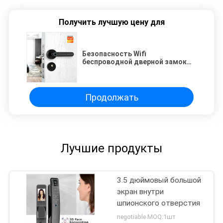
Получить лучшую цену для
Безопасность Wifi
беспроводной дверной замок
TUYA APP доступ Smart Keyless
цифровой электронный с
отпечатками пальцев ручки
замок
Продолжать
Лучшие продукты
3.5 дюймовый большой
экран внутри
шпионского отверстия
negotiable MOQ:1шт