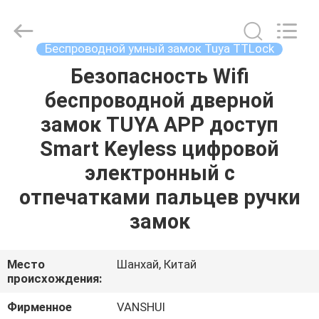
2026
VANSHUI
ENTERPRISE
COMPANY
LIMITED.
Беспроводной умный замок Tuya TTLock
All
Rights
Reserved.
Безопасность Wifi
ДОМОЙ
беспроводной дверной
ПРОДУКТЫ
замок TUYA APP доступ
Smart Keyless цифровой
ВИДЕОЗАПИСИ
электронный с
отпечатками пальцев ручки
О
замок
НАС
Место
Шанхай, Китай
ЭКСКУРСИЯ
происхождения:
ПО
Фирменное
VANSHUI