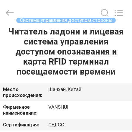
2026
VANSHUI
ENTERPRISE
COMPANY
LIMITED.
Система управления доступом стороны
All
Rights
Reserved.
Читатель ладони и лицевая
ДОМОЙ
система управления
ПРОДУКТЫ
доступом опознавания и
карта RFID терминал
ВИДЕОЗАПИСИ
посещаемости времени
О
Место
Шанхай, Китай
происхождения:
НАС
Фирменное
VANSHUI
наименование:
ЭКСКУРСИЯ
ПО
Сертификация:
CE,FCC