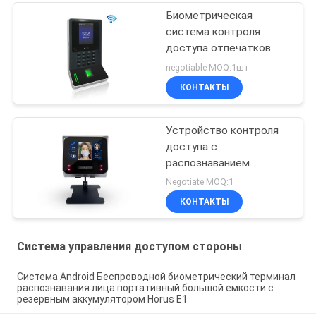
Биометрическая
система контроля
доступа отпечатков
пальцев и
negotiable MOQ:1шт
биометрическая
КОНТАКТЫ
система обработки
времени лица с портом
WiFi/TCP/IP/USB FA220
Устройство контроля
доступа с
распознаванием
радужной оболочки
Negotiate MOQ:1
глаз и поддержкой веб-
КОНТАКТЫ
программного
обеспечения
Система управления доступом стороны
Система Android Беспроводной биометрический терминал
распознавания лица портативный большой емкости с
резервным аккумулятором Horus E1