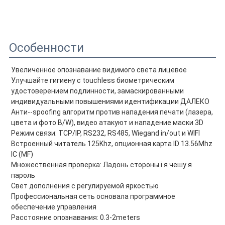
Особенности
Увеличенное опознавание видимого света лицевое
Улучшайте гигиену с touchless биометрическим 
удостоверением подлинности, замаскированными 
индивидуальными повышениями идентификации ДАЛЕКО
Анти--spoofing алгоритм против нападения печати (лазера, 
цвета и фото B/W), видео атакуют и нападение маски 3D
Режим связи: TCP/IP, RS232, RS485, Wiegand in/out и WIFI
Встроенный читатель 125Khz, опционная карта ID 13.56Mhz 
IC (MF)
Множественная проверка: Ладонь стороны i я чешу я 
пароль
Свет дополнения с регулируемой яркостью
Профессиональная сеть основала программное 
обеспечение управления
Расстояние опознавания: 0.3-2meters