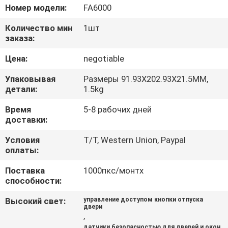
ЗАВОДУ
Номер модели:
FA6000
Количество мин
1шт
КОНТРОЛЬ
заказа:
КАЧЕСТВА
Цена:
negotiable
Упаковывая
Размеры 91.93X202.93X21.5MM,
СВЯЖИТЕСЬ
детали:
1.5kg
С
Время
5-8 рабочих дней
доставки:
НАМИ
Условия
T/T, Western Union, Paypal
оплаты:
ЗАПРОСИТЕ
Поставка
1000пкс/монтх
ЦИТАТУ
способности:
Высокий свет:
управление доступом кнопки отпуска
КАРТА
двери
,
САЙТА
датчики безопасностью для дверей и окон