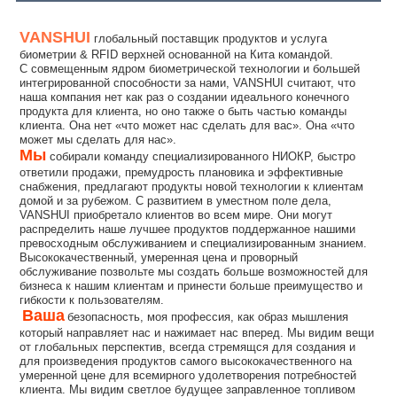
VANSHUI
глобальный поставщик продуктов и услуга 
биометрии & RFID верхней основанной на Кита командой.
С совмещенным ядром биометрической технологии и большей 
интегрированной способности за нами, VANSHUI считают, что 
наша компания нет как раз о создании идеального конечного 
продукта для клиента, но оно также о быть частью команды 
клиента. Она нет «что может нас сделать для вас». Она «что 
может мы сделать для нас».
Мы
собирали команду специализированного НИОКР, быстро 
ответили продажи, премудрость плановика и эффективные 
снабжения, предлагают продукты новой технологии к клиентам 
домой и за рубежом. С развитием в уместном поле дела, 
VANSHUI приобретало клиентов во всем мире. Они могут 
распределить наше лучшее продуктов поддержанное нашими 
превосходным обслуживанием и специализированным знанием. 
Высококачественный, умеренная цена и проворный 
обслуживание позвольте мы создать больше возможностей для 
бизнеса к нашим клиентам и принести больше преимущество и 
гибкости к пользователям.
Ваша
безопасность, моя профессия, как образ мышления 
который направляет нас и нажимает нас вперед. Мы видим вещи 
от глобальных перспектив, всегда стремящся для создания и 
для произведения продуктов самого высококачественного на 
умеренной цене для всемирного удолетворения потребностей 
клиента. Мы видим светлое будущее заправленное топливом 