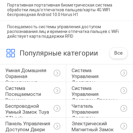
Портативная портативная биометрическая система
обработки лица/отпечатков пальцев/карты 4G WIFI
беспроводная Android 10.0 Horus H1
Посещаемость системы управления доступом
распознавания лиц и времени отпечатка пальцев с WiFi
действует карта поддержки RFID
Популярные категории
Все
Умная Домашняя 
Система 
Охранная 
Управления 
Сигнализация
Доступом 
Система 
Система 
Отпечатка Пальцев
Посещаемости 
Управления 
Времени 
Доступом Стороны
Беспроводной 
Читатель 
Отпечатка Пальцев
Умный Замок Tuya 
Управления 
TTLock
Доступом
Панель Управления 
Электрический 
Доступом Двери
Магнитный Замок