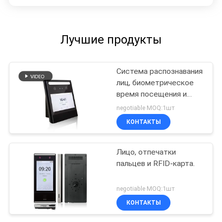
Лучшие продукты
Система распознавания
лиц, биометрическое
время посещения и
контроля доступа с
negotiable MOQ:1шт
веб-программой
КОНТАКТЫ
FA1000
Лицо, отпечатки
пальцев и RFID-карта.
negotiable MOQ:1шт
КОНТАКТЫ