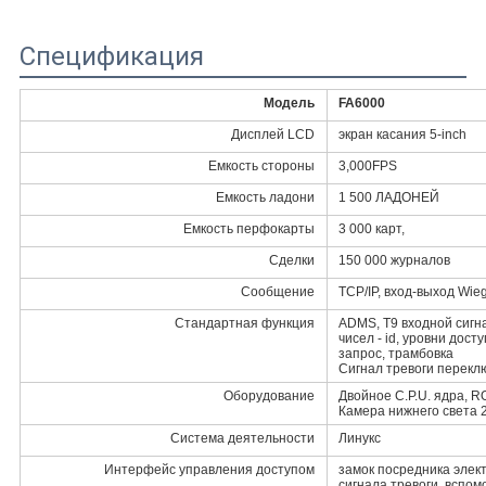
Спецификация
Модель
FA6000
Дисплей LCD
экран касания 5-inch
Емкость стороны
3,000FPS
Емкость ладони
1 500 ЛАДОНЕЙ
Емкость перфокарты
3 000 карт,
Сделки
150 000 журналов
Сообщение
TCP/IP, вход-выход Wie
Стандартная функция
ADMS, T9 входной сигна
чисел - id, уровни дост
запрос, трамбовка
Сигнал тревоги перекл
Оборудование
Двойное C.P.U. ядра,
Камера нижнего света 
Система деятельности
Линукс
Интерфейс управления доступом
замок посредника элект
сигнала тревоги, вспом