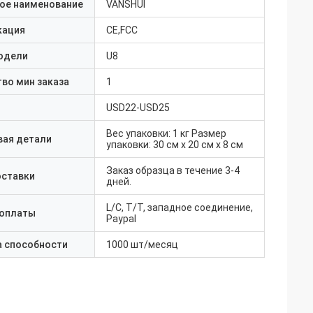
ое наименование
VANSHUI
кация
CE,FCC
одели
U8
во мин заказа
1
USD22-USD25
Вес упаковки: 1 кг Размер
вая детали
упаковки: 30 см х 20 см х 8 см
Заказ образца в течение 3-4
оставки
дней.
L/C, T/T, западное соединение,
 оплаты
Paypal
а способности
1000 шт/месяц