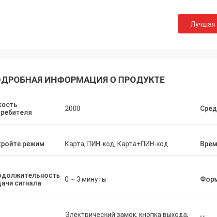
Лучшая
ДРОБНАЯ ИНФОРМАЦИЯ О ПРОДУКТЕ
кость
2000
Сред
требителя
кройте режим
Карта, ПИН-код, Карта+ПИН-код
Врем
одолжительность
0 ~ 3 минуты
Форм
ачи сигнала
Электрический замок, кнопка выхода,