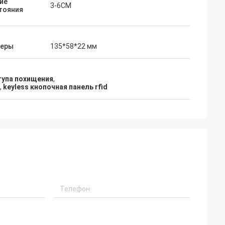
ие
3-6CM
тояния
меры
135*58*22 мм
тупа похищения
,
,
keyless кнопочная панель rfid