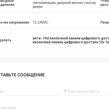
оводные
Чтен
сигнализация, дверной звонок, сенсор
единения
расс
двери
очее напряжение
12-24VDC
Раз
анти- rfid кнопочной панели цифрового дос
делить
кнопочная панель цифрового доступа 12v 1a
ТАВЬТЕ СООБЩЕНИЕ