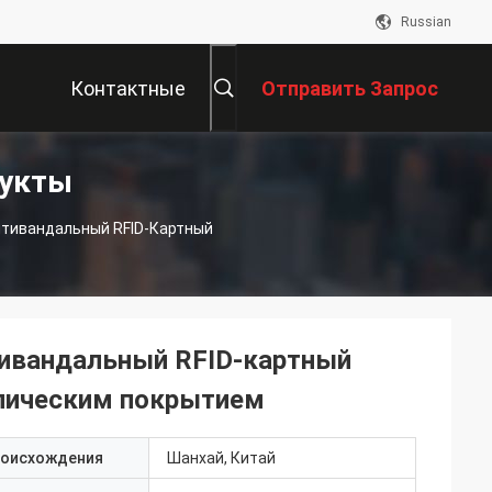
Russian
Контактные
Отправить Запрос
дукты
Данные
нтивандальный RFID-Картный
тивандальный RFID-картный
ллическим покрытием
роисхождения
Шанхай, Китай