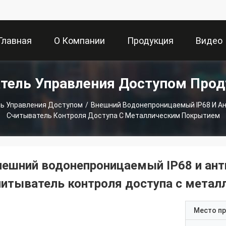
Главная
О Компании
Продукция
Видео
тель Управления Доступом Про
траница
ь Управления Доступом
/
Внешний Водонепроницаемый IP68 И А
Считыватель Контроля Доступа С Металлическим Покрытием
нешний водонепроницаемый IP68 и ан
читыватель контроля доступа с мета
Место п