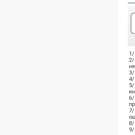
1/
2/
не
3/
4/
5/
кн
6/
пр
7/
ош
8/
9/