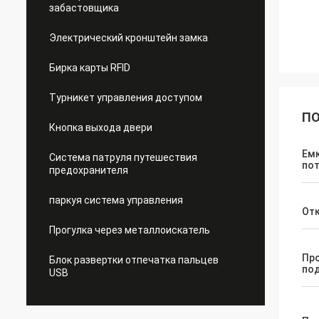
забастовщика
Электрический кронштейн замка
Бирка карты RFID
Турникет управления доступом
ПО
Кнопка выхода двери
Ем
Система патруля путешествия
по
предохранителя
паркуя система управления
От
Прогулка через металлоискатель
Пр
Блок развертки отпечатка пальцев
под
USB