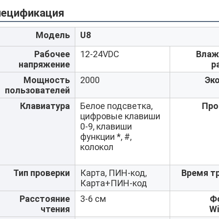
пецификация
Модель
U8
Рабочее
12-24VDC
Влаж
напряжение
р
Мощность
2000
Эк
пользователей
Клавиатура
Белое подсветка,
Про
цифровые клавиши
0-9, клавиши
функции *, #,
колокол
Тип проверки
Карта, ПИН-код,
Время т
Карта+ПИН-код
Расстояние
3-6 см
Ф
чтения
W