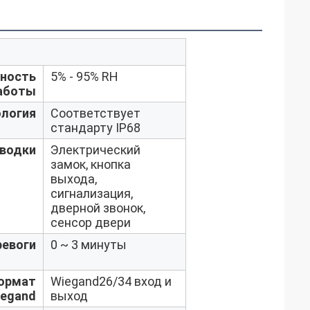
ность
5% - 95% RH
аботы
ология
Соответствует
стандарту IP68
водки
Электрический
замок, кнопка
выхода,
сигнализация,
дверной звонок,
сенсор двери
ревоги
0 ~ 3 минуты
ормат
Wiegand26/34 вход и
iegand
выход