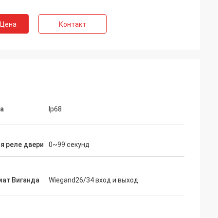
 Цена
Контакт
а
Ip68
я реле двери
0~99 секунд
ат Виганда
Wiegand26/34 вход и выход