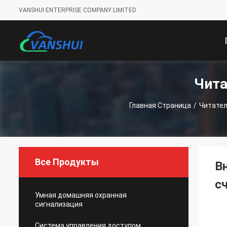
VANSHUI ENTERPRISE COMPANY LIMITED
Чита
С
Главная Страница
/
Читател
Все Продукты
В
с
Умная домашняя охранная
сигнализация
Система управления доступом