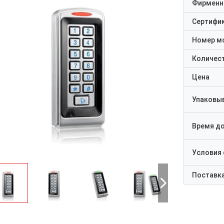
Фирменн
Сертифи
Номер м
Количест
Цена
Упаковы
Время д
Условия
Поставк