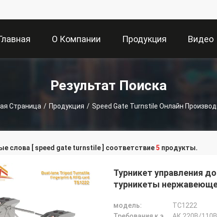
Главная
О Компании
Продукция
Видео
траница
Результат Поиска
ная Страница
/
Продукция
/
Speed Gate Turnstile Онлайн Произво
е слова [ speed gate turnstile ] соответствие
5
продукты.
Турникет управления д
турникеты нержавеюще
модель:
ТС1222
Требования к электической мощности:
АК 220В/110В