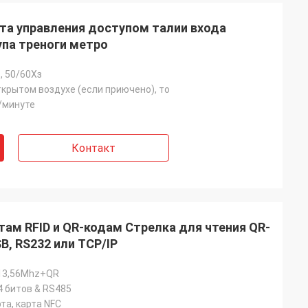
та управления доступом талии входа
упа треноги метро
, 50/60Хз
крытом воздухе (если приючено), то
/минуте
Контакт
там RFID и QR-кодам Стрелка для чтения QR-
B, RS232 или TCP/IP
13,56Mhz+QR
4 битов & RS485
рта, карта NFC