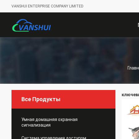
VANSHUI ENTERPRISE COMPANY LIMITED
С
Глав
ключевы
Все Продукты
Умная домашняя охранная
сигнализация
Система управления доступом