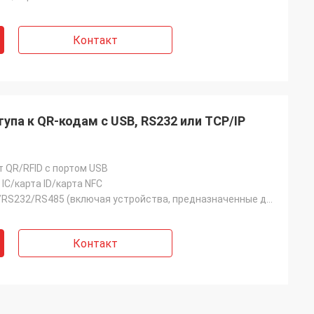
Контакт
упа к QR-кодам с USB, RS232 или TCP/IP
т QR/RFID с портом USB
IC/карта ID/карта NFC
Wiegand/USB/RS232/RS485 (включая устройства, предназначенные для использования в качестве оборудован
Контакт