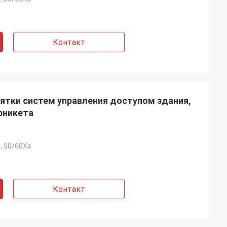
Контакт
ятки систем управления доступом здания,
рникета
, 50/60Хз
Контакт