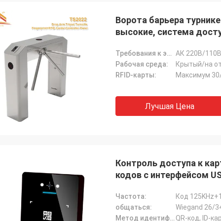
Ворота барьера турнике
высокие, система дост
Требования к электической мощности:
АК 220В/110В
Рабочая среда:
Крытый/на от
RFID-карты:
Максимум 30
Лучшая Цена
Контроль доступа к кар
кодов с интерфейсом US
Частота:
Код 125KHz+
общаться:
Wiegand 26/3
Метод идентификации:
QR-код, ID-ка