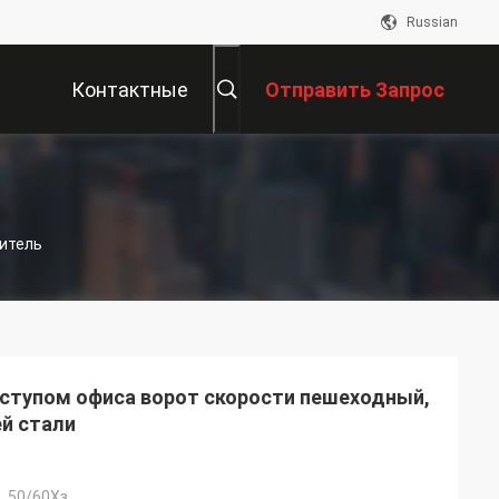
Russian
Контактные
Отправить Запрос
Данные
дитель
оступом офиса ворот скорости пешеходный,
й стали
, 50/60Хз