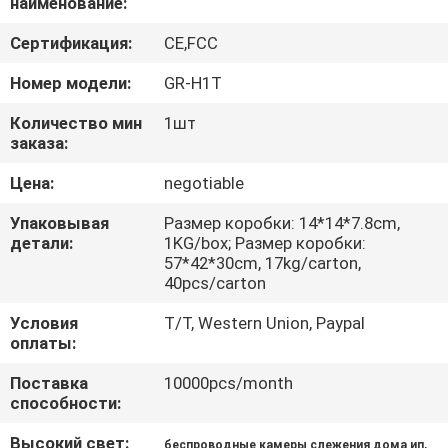
наименование:
ЗАВОДУ
Сертификация:
CE,FCC
КОНТРОЛЬ
Номер модели:
GR-H1T
КАЧЕСТВА
Количество мин
1шт
заказа:
СВЯЖИТЕСЬ
Цена:
negotiable
С
Упаковывая
Размер коробки: 14*14*7.8cm,
НАМИ
детали:
1KG/box; Размер коробки:
57*42*30cm, 17kg/carton,
40pcs/carton
ЗАПРОСИТЕ
Условия
T/T, Western Union, Paypal
ЦИТАТУ
оплаты:
Поставка
10000pcs/month
КАРТА
способности:
САЙТА
Высокий свет:
,
беспроводные камеры слежения дома ип