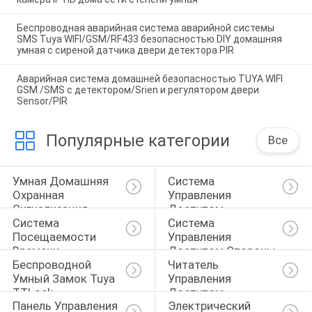
Беспроводная аварийная система аварийной системы
SMS Tuya WIFI/GSM/RF433 безопасностью DIY домашняя
умная с сиреной датчика двери детектора PIR
Аварийная система домашней безопасностью TUYA WIFI
GSM /SMS с детектором/Srien и регулятором двери
Sensor/PIR
Популярные категории
Все
Умная Домашняя 
Система 
Охранная 
Управления 
Сигнализация
Доступом 
Система 
Система 
Отпечатка Пальцев
Посещаемости 
Управления 
Времени 
Доступом Стороны
Беспроводной 
Читатель 
Отпечатка Пальцев
Умный Замок Tuya 
Управления 
TTLock
Доступом
Панель Управления 
Электрический 