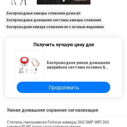
беспроводные камеры слежения дома ип
беспроводные домашние системы камеры слежения
беспроводная камера слежения ип с ночным видением
Получить лучшую цену для
Беспроводная умная домашняя
аварийная система хозяина &
сирены Wifi Tuya ПРИЛОЖЕНИЯ
для умного домашнего
ассистента Alexa Google
поддержки платформы
Продолжать
Умная домашняя охранная сигнализация
Степень панорамное Fisheye камеры 360 5MP WIFI 360
камера IP HD дома сети степени умная